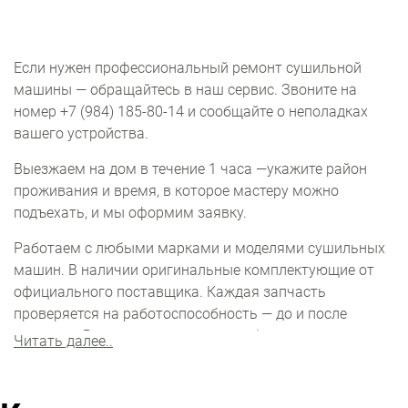
Если нужен профессиональный ремонт сушильной
машины — обращайтесь в наш сервис. Звоните на
номер +7 (984) 185-80-14 и сообщайте о неполадках
вашего устройства.
Выезжаем на дом в течение 1 часа —укажите район
проживания и время, в которое мастеру можно
подъехать, и мы оформим заявку.
Работаем с любыми марками и моделями сушильных
машин. В наличии оригинальные комплектующие от
официального поставщика. Каждая запчасть
проверяется на работоспособность — до и после
монтажа. Все детали храним на собственном складе.
Читать далее..
На каждую услугу у нас фиксированная цена. Итоговая
сумма обслуживания зависит от вида ремонта и